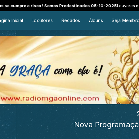
inados 05-10-2025
Louvores e Pregações com Apóstolo Marcos Gomes
gina Inicial
Locutores
Recados
Álbuns
Seja Membr
24 horas 
Nova Programação ! Com muito m