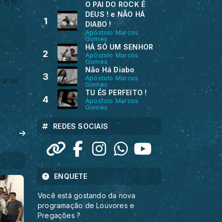
 11:19
O PAI DO ROCK É
DEUS ! e NÃO HÁ
1
DIABO !
Apóstolo Marcos
Gomes
HÁ SÓ UM SENHOR
2
Apóstolo Marcos
Gomes
Não Há Diabo
3
Apóstolo Marcos
 16:38
Gomes
TU ÉS PERFEITO !
4
Apóstolo Marcos
Gomes
REDES SOCIAIS
ENQUETE
Você está gostando da nova
programação de Louvores e
Pregações ?