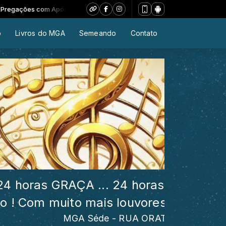
 com Apóstolo Marcos Gomes das 00:00 às 00:00 -
Tocando agora: 20
o
Livros do MGA
Semeando
Contato
GRAÇA ... 24 horas APOSTOLADO ...
ais louvores !!!
MGA Séde - RUA ORATÓRIO, 5.008 - JD. ANA 