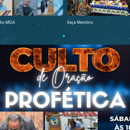
 do MGA
Seja Membro