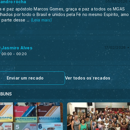
sandro rocha
05/05/2026 •
a e paz apóstolo Marcos Gomes, graça e paz a todos os MGAS
lhados por todo o Brasil e unidos pela Fé no mesmo Espírito, amo
r parte desse
...
(Leia mais)
Jasmiro Alves
17/02/2026 •
00:00
- 00:20
Enviar um recado
Ver todos os recados
LBUNS