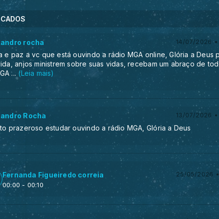
ECADOS
sandro rocha
14/07/2026 •
a e paz a vc que está ouvindo a rádio MGA online, Glória a Deus 
vida, anjos ministrem sobre suas vidas, recebam um abraço de to
MGA
...
(Leia mais)
sandro Rocha
13/07/2026 •
ito prazeroso estudar ouvindo a rádio MGA, Glória a Deus
Fernanda Figueiredo correia
25/05/2026 •
00:00
- 00:10