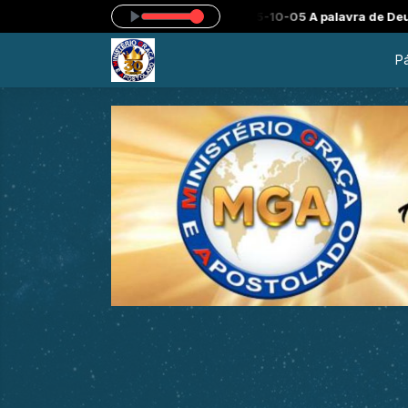
2025-10-05 A palavra de Deus se cumpre a risca ! Somos Predest
Pá