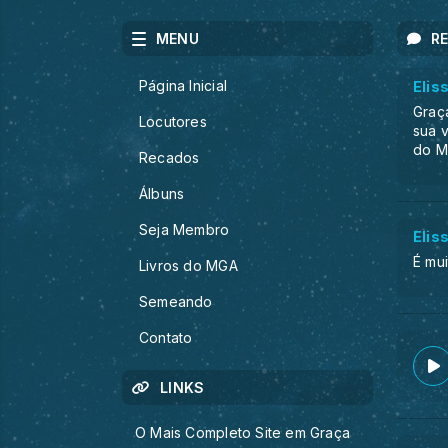
MENU
R
Página Inicial
Elis
Graç
Locutores
sua 
do 
Recados
Álbuns
Seja Membro
Elis
É mu
Livros do MGA
Semeando
Contato
LINKS
O Mais Completo Site em Graça