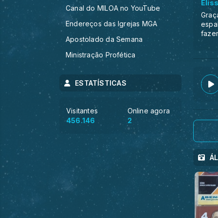
Elis
Canal do MILOA no YouTube
Graç
Endereços das Igrejas MGA
espa
faze
Apostolado da Semana
Ministração Profética
ESTATÍSTICAS
Visitantes
Online agora
456.146
2
Á