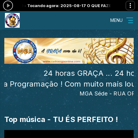
00:00 -
Tocando agora: 2025-08-17 O QUE FAZER depois de recebe
MENU
24 horas GRAÇA ... 24 hor
Programação ! Com muito mais louvore
MGA Séde - RUA ORATÓR
Top música - TU ÉS PERFEITO !